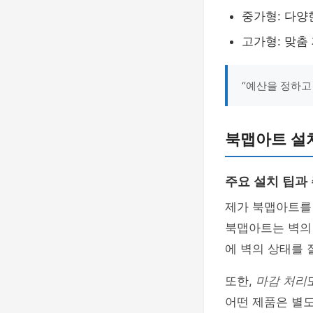
중가형: 다양
고가형: 맞춤
“예산을 정하고
북맵아트 설치
주요 설치 팁과
제가 북맵아트를
북맵아트는 벽의 
에 벽의 상태를 
또한,
마감 처리
어떤 제품은 별도