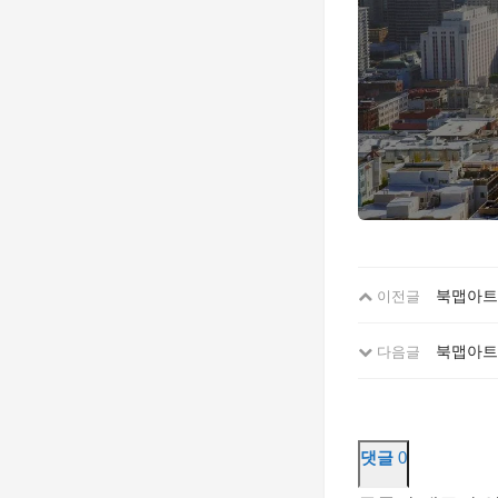
북맵아트로
이전글
북맵아트 
다음글
댓글
0