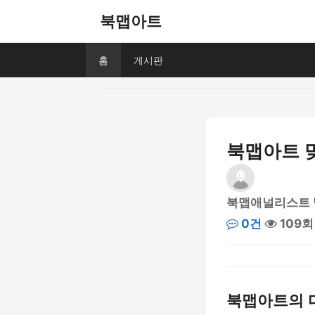
북맵아트
홈
게시판
북맵아트 맞
북맵애널리스트
0건
109회
북맵아트의 