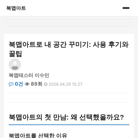
북맵아트
홈
게시판
북맵아트로 내 공간 꾸미기: 사용 후기와
꿀팁
북맵테스터 이수민
0건
89회
2026.04.29 15:27
북맵아트의 첫 만남: 왜 선택했을까요?
북맵아트를 선택한 이유