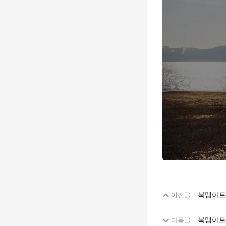
북맵아트
이전글
북맵아트
다음글