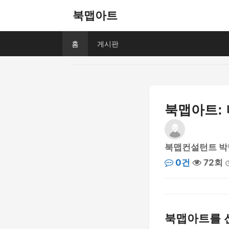
북맵아트
홈
게시판
북맵아트: 
북맵컨설턴트 박
0건
72회
북맵아트를 