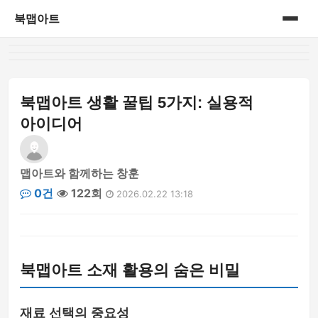
북맵아트
홈
게시판
북맵아트 생활 꿀팁 5가지: 실용적
아이디어
맵아트와 함께하는 창훈
0건
122회
2026.02.22 13:18
북맵아트 소재 활용의 숨은 비밀
재료 선택의 중요성