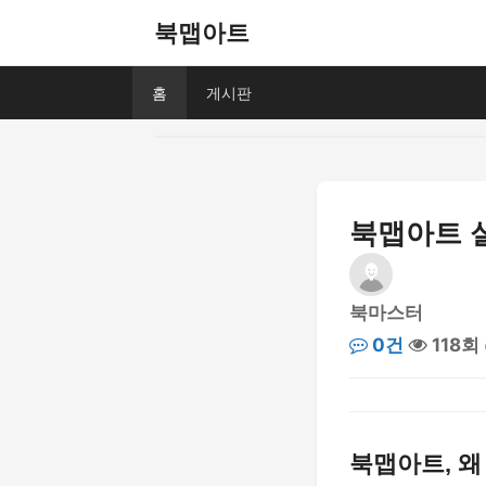
북맵아트
홈
게시판
북맵아트 실
북마스터
0건
118회
북맵아트, 왜